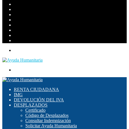
skin
Barra
lateral
Publicación
al
WhatsApp
azar
TikTok
Instagram
YouTube
Twitter
Facebook
Menú
Buscar
por
RENTA CIUDADANA
IMG
DEVOLUCIÓN DEL IVA
DESPLAZADOS
Certificado
Código de Desplazados
Consultar Indemnización
Solicitar Ayuda Humanitaria