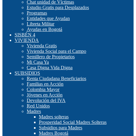
Chat unidad de Víctimas
Estudio Gratis para Desplazados
Programas
Entidades que Ayudan
Libreta Militar
Ayudas en Bogotá
SISBÉN 4
VIVIENDA
Vivienda Gratis
Vivienda Social para el Campo
Semillero de Propietarios
Mi Casa Ya
Casa Digna Vida Digna
SUBSIDIOS
Renta Ciudadana Beneficiarios
Familias en Acción
Colombia Mayor
Jóvenes en Acción
Devolución del IVA
Red Unidos
Madres
Madres solteras
Prosperidad Social Madres Solteras
Subsidios para Madres
Madres Bogotá