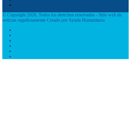
WhatsApp
© Copyright 2026, Todos los derechos reservados - Sitio web de
noticias orgullosamente Creado por Ayuda Humanitaria
Facebook
Twitter
YouTube
Instagram
TikTok
WhatsApp
Facebook
Twitter
WhatsApp
Telegram
Botón
volver
arriba