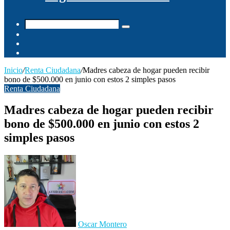
Buscar
Switch
por
skin
Barra
lateral
Publicación
al
Inicio
/
Renta Ciudadana
/
Madres cabeza de hogar pueden recibir
azar
bono de $500.000 en junio con estos 2 simples pasos
Renta Ciudadana
Madres cabeza de hogar pueden recibir
bono de $500.000 en junio con estos 2
simples pasos
Oscar Montero