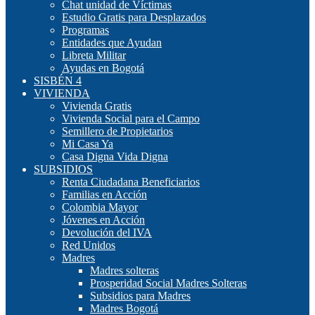
Chat unidad de Víctimas
Estudio Gratis para Desplazados
Programas
Entidades que Ayudan
Libreta Militar
Ayudas en Bogotá
SISBÉN 4
VIVIENDA
Vivienda Gratis
Vivienda Social para el Campo
Semillero de Propietarios
Mi Casa Ya
Casa Digna Vida Digna
SUBSIDIOS
Renta Ciudadana Beneficiarios
Familias en Acción
Colombia Mayor
Jóvenes en Acción
Devolución del IVA
Red Unidos
Madres
Madres solteras
Prosperidad Social Madres Solteras
Subsidios para Madres
Madres Bogotá