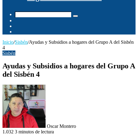
Buscar
Switch
por
skin
Barra
lateral
Publicación
al
Inicio
/
Sisbén
/
Ayudas y Subsidios a hogares del Grupo A del Sisbén
azar
4
Sisbén
Ayudas y Subsidios a hogares del Grupo A
del Sisbén 4
Oscar Montero
1.032
3 minutos de lectura