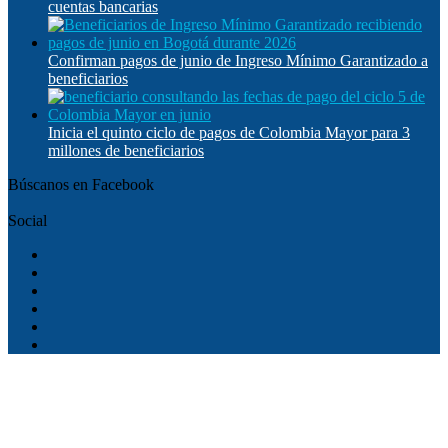
cuentas bancarias
Confirman pagos de junio de Ingreso Mínimo Garantizado a
beneficiarios
Inicia el quinto ciclo de pagos de Colombia Mayor para 3
millones de beneficiarios
Búscanos en Facebook
Social
Facebook
Twitter
YouTube
Instagram
TikTok
WhatsApp
Facebook
Twitter
WhatsApp
Telegram
Botón
volver
arriba