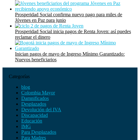
Prosperidad Social confirma nuevo pago para miles de
Jóvenes en Paz para junio
Prosperidad Social inicia pagos de Renta Joven: así puedes
reclamar el dinero
Inician pagos de mayo de Ingreso Mínimo Garantizado:
Nuevos beneficiarios
Categorías
blog
Colombia Mayor
Damnificados
Desplazados
Devolución del IVA
Discapacidad
Educación
IMG
Para Desplazados
Para Madres