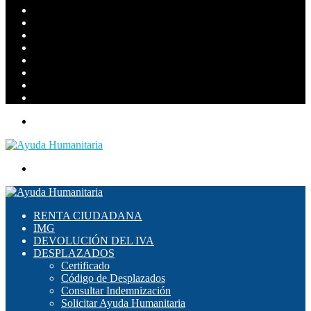
skin
Barra
lateral
Publicación
al
WhatsApp
azar
TikTok
Instagram
YouTube
Twitter
Facebook
Menú
Buscar
por
RENTA CIUDADANA
IMG
DEVOLUCIÓN DEL IVA
DESPLAZADOS
Certificado
Código de Desplazados
Consultar Indemnización
Solicitar Ayuda Humanitaria